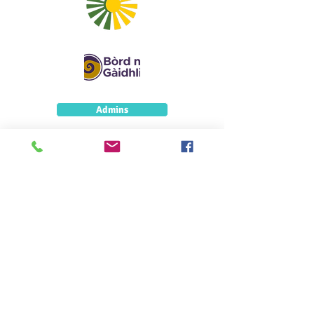
Admins
5 Caolshraid Mhìcheil
Inbhir Nis
IV2 3HQ
5 Caolshràid Mhìcheil
Inbhir Nis
IV2 3HQ
fios@neadan.scot