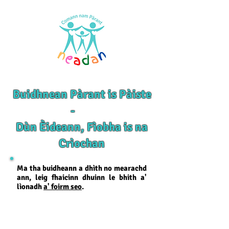
Buidhnean Pàrant is Pàiste
-
Dùn Èideann, Fìobha is na
Crìochan
Ma tha buidheann a dhìth no mearachd
ann, leig fhaicinn dhuinn le bhith a'
lìonadh
a' foirm seo
.