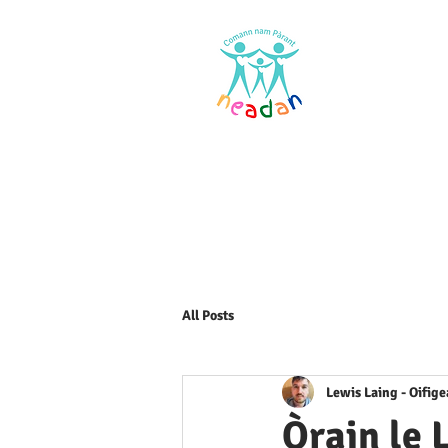
Dachaigh
All Posts
Lewis Laing - Oifig
Òrain le L