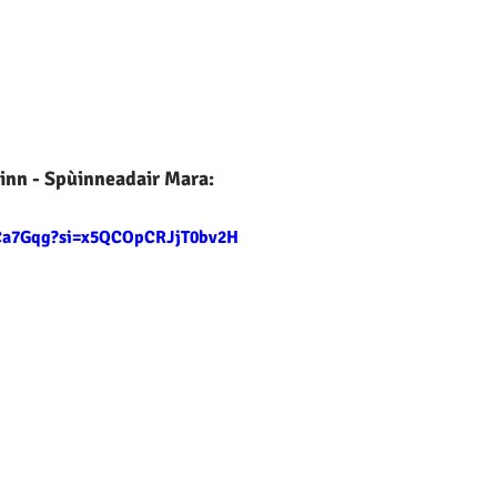
einn - Spùinneadair Mara:
i2Ca7Gqg?si=x5QCOpCRJjT0bv2H