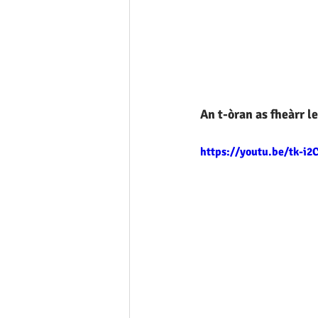
An t-òran as fheàrr l
https://youtu.be/tk-