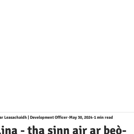
Goireasan & Taic
New Page
Buidhnean P 's P
ear Leasachaidh | Development Officer
May 30, 2024
1 min read
ina - tha sinn air ar beò-