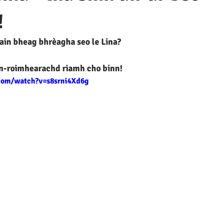
!
rain bheag bhrèagha seo le Lina?
an-roimhearachd riamh cho binn!
com/watch?v=s8srni4Xd6g