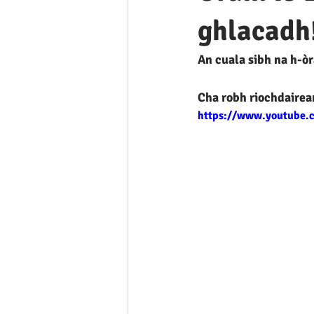
ghlacadh
An cuala sibh na h-ò
Cha robh riochdaire
https://www.youtube.