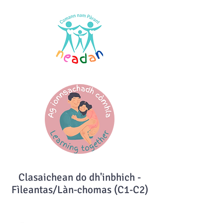
Clasaichean do dh'inbhich -
Fìleantas/Làn-chomas (C1-C2)