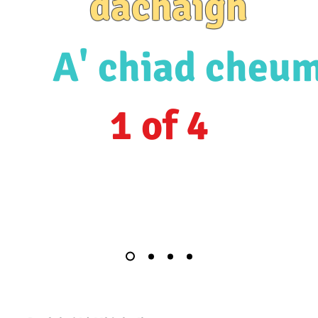
dachaigh
A' chiad cheu
1 of 4
Comann nam Pàrant