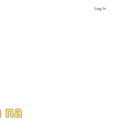
Log In
More
 na