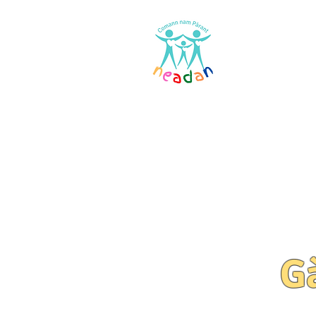
Dachaigh
G