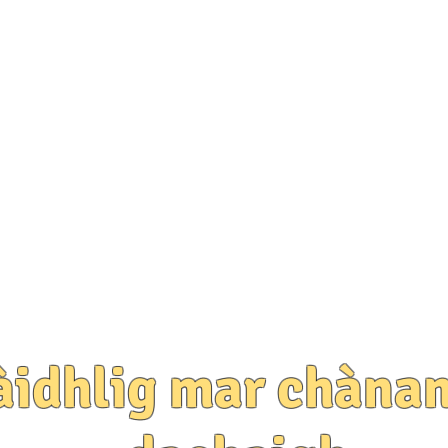
Goireasan & Taic
New Page
Buidhnean P 's P
àidhlig mar chànan