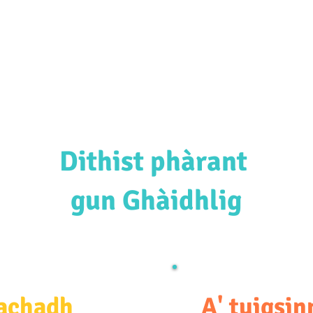
Goireasan & Taic
New Page
Buidhnean P 's P
Dithist phàrant
gun Ghàidhlig
nachadh
A' tuigsin