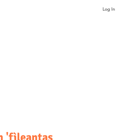
Log In
More
n 'fìleantas