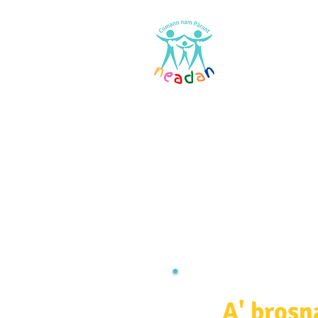
Dachaigh
A' bros