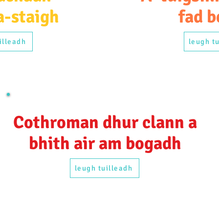
a-staigh
fad b
illeadh
leugh t
Cothroman dhur clann a
bhith air am bogadh
leugh tuilleadh
Comann nam Pàrant